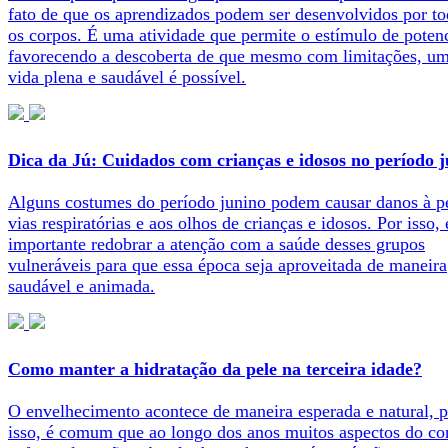
fato de que os aprendizados podem ser desenvolvidos por t
os corpos. É uma atividade que permite o estímulo de potenc
favorecendo a descoberta de que mesmo com limitações, u
vida plena e saudável é possível.
Dica da Jú: Cuidados com crianças e idosos no período 
Alguns costumes do período junino podem causar danos à pe
vias respiratórias e aos olhos de crianças e idosos. Por isso, 
importante redobrar a atenção com a saúde desses grupos
vulneráveis para que essa época seja aproveitada de maneira
saudável e animada.
Como manter a hidratação da pele na terceira idade?
O envelhecimento acontece de maneira esperada e natural, p
isso, é comum que ao longo dos anos muitos aspectos do co