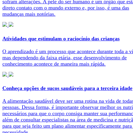
sofram alterações. A pele do ser humano é um órgão que es
direto contato com o mundo externo e, por isso, é uma das
mudanças mais notórias.
Atividades que estimulam o raciocínio das crianças
O aprendizado é um processo que acontece durante toda a v
mas dependendo da faixa etária, esse desenvolvimento de
conhecimento acontece de maneira mais rápida.
Conheça opções de sucos saudáveis para a terceira idade
A alimentação saudável deve ser uma rotina na vida de toda
pessoas. Dessa forma, é importante observar melhor os nutri
necessários para que o corpo consiga manter sua performanc
além de consultar especialistas na área de medicina e nutriç
para que seja feito um plano alimentar especificamente para
necessidade.