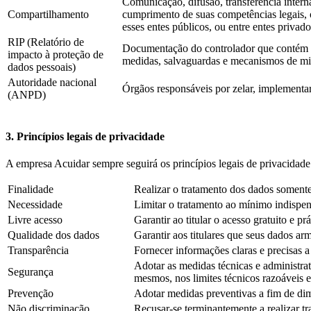
Comunicação, difusão, transferência intern
Compartilhamento
cumprimento de suas competências legais, o
esses entes públicos, ou entre entes privado
RIP (Relatório de
Documentação do controlador que contém a 
impacto à proteção de
medidas, salvaguardas e mecanismos de mit
dados pessoais)
Autoridade nacional
Órgãos responsáveis por zelar, implementar
(ANPD)
3. Princípios legais de privacidade
A empresa Acuidar sempre seguirá os princípios legais de privacidade 
Finalidade
Realizar o tratamento dos dados somente p
Necessidade
Limitar o tratamento ao mínimo indispen
Livre acesso
Garantir ao titular o acesso gratuito e 
Qualidade dos dados
Garantir aos titulares que seus dados a
Transparência
Fornecer informações claras e precisas a
Adotar as medidas técnicas e administrat
Segurança
mesmos, nos limites técnicos razoáveis 
Prevenção
Adotar medidas preventivas a fim de dim
Não discriminação
Recusar-se terminantemente a realizar tra