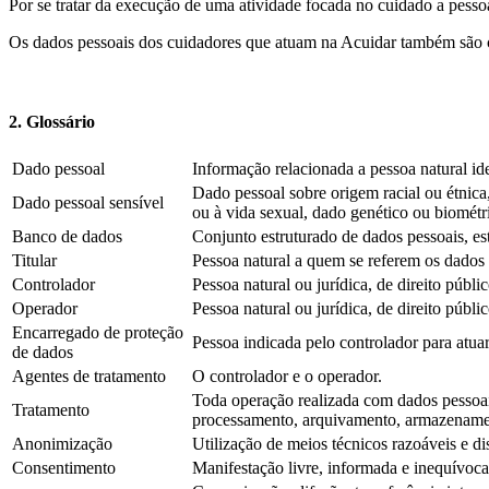
Por se tratar da execução de uma atividade focada no cuidado a pesso
Os dados pessoais dos cuidadores que atuam na Acuidar também são ca
2. Glossário
Dado pessoal
Informação relacionada a pessoa natural ide
Dado pessoal sobre origem racial ou étnica, 
Dado pessoal sensível
ou à vida sexual, dado genético ou biométr
Banco de dados
Conjunto estruturado de dados pessoais, es
Titular
Pessoa natural a quem se referem os dados 
Controlador
Pessoa natural ou jurídica, de direito públ
Operador
Pessoa natural ou jurídica, de direito públ
Encarregado de proteção
Pessoa indicada pelo controlador para atua
de dados
Agentes de tratamento
O controlador e o operador.
Toda operação realizada com dados pessoais,
Tratamento
processamento, arquivamento, armazenament
Anonimização
Utilização de meios técnicos razoáveis e d
Consentimento
Manifestação livre, informada e inequívoca