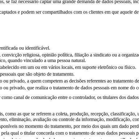
as, se faz necessário captar uma grande demanda de dados pessoais, inc
ptados e podem ser compartilhados com os clientes em que aquele deter
ntificada ou identificável.
convicção religiosa, opinião política, filiação a sindicato ou a organizaç
ico, quando vinculado a uma pessoa natural.
tabelecido em um ou em vários locais, em suporte eletrônico ou físico.
pessoais que são objeto de tratamento.
ico ou privado, a quem competem as decisões referentes ao tratamento d
ico ou privado, que realiza o tratamento de dados pessoais em nome do c
r como canal de comunicação entre o controlador, os titulares dos dado
 como as que se referem a coleta, produção, recepção, classificação, ut
o, eliminação, avaliação ou controle da informação, modificação, comu
isponíveis no momento do tratamento, por meio dos quais um dado perde a
 pela qual o titular concorda com o tratamento de seus dados pessoais 