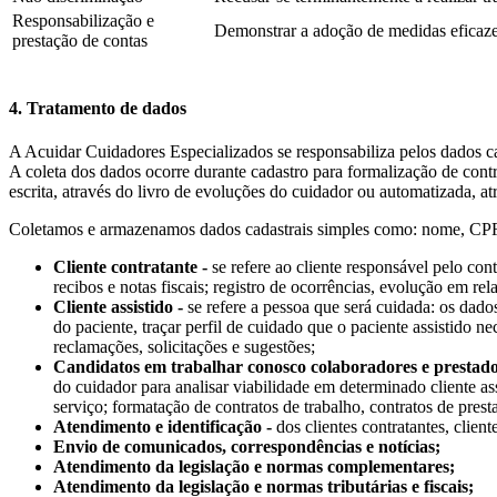
Responsabilização e
Demonstrar a adoção de medidas eficazes
prestação de contas
4. Tratamento de dados
A Acuidar Cuidadores Especializados se responsabiliza pelos dados ca
A coleta dos dados ocorre durante cadastro para formalização de cont
escrita, através do livro de evoluções do cuidador ou automatizada, a
Coletamos e armazenamos dados cadastrais simples como: nome, CPF, R
Cliente contratante -
se refere ao cliente responsável pelo cont
recibos e notas fiscais; registro de ocorrências, evolução em rel
Cliente assistido -
se refere a pessoa que será cuidada: os dados
do paciente, traçar perfil de cuidado que o paciente assistido ne
reclamações, solicitações e sugestões;
Candidatos em trabalhar conosco colaboradores e prestador
do cuidador para analisar viabilidade em determinado cliente ass
serviço; formatação de contratos de trabalho, contratos de presta
Atendimento e identificação -
dos clientes contratantes, clien
Envio de comunicados, correspondências e notícias;
Atendimento da legislação e normas complementares;
Atendimento da legislação e normas tributárias e fiscais;