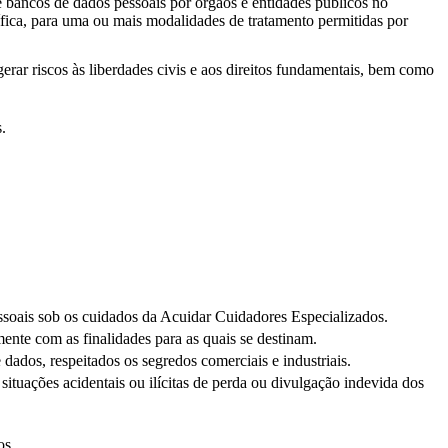
e bancos de dados pessoais por órgãos e entidades públicos no
ífica, para uma ou mais modalidades de tratamento permitidas por
ar riscos às liberdades civis e aos direitos fundamentais, bem como
.
pessoais sob os cuidados da Acuidar Cuidadores Especializados.
ente com as finalidades para as quais se destinam.
 dados, respeitados os segredos comerciais e industriais.
situações acidentais ou ilícitas de perda ou divulgação indevida dos
os.