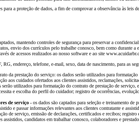
 para a proteção de dados, a fim de comprovar a observância às leis de
ptados, mantendo controles de segurança para preservar a confidenciali
ratos, envio dos currículos pelo trabalhe conosco, bem como durante a
través de acessos realizados ao nosso software e ao site www.acuidarbr.
G, endereço, telefone, e-mail, sexo, data de nascimento, para as segu
rato da prestação do serviço: os dados serão utilizados para formatação 
ação aos cuidados ofertados aos clientes assistidos, reclamações, solicit
 serão utilizados para formatação do contrato de prestação de serviço, em
cessita e escolha do perfil do cuidador; registro de ocorrências, evoluçã
es de serviço -
os dados são captados para seleção e treinamento de pre
istido e passar informações relevantes aos clientes contratante e assist
ção de serviço, emissão de declarações, certificados e recibos; registro
tes assistidos, candidatos em trabalhar conosco, colaboradores e prestado