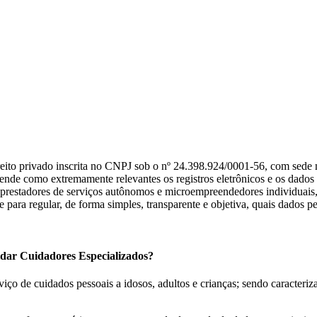
vado inscrita no CNPJ sob o nº 24.398.924/0001-56, com sede na Ru
e como extremamente relevantes os registros eletrônicos e os dados pes
 prestadores de serviços autônomos e microempreendedores individuais, 
 para regular, de forma simples, transparente e objetiva, quais dados p
uidar Cuidadores Especializados?
ço de cuidados pessoais a idosos, adultos e crianças; sendo caracteri