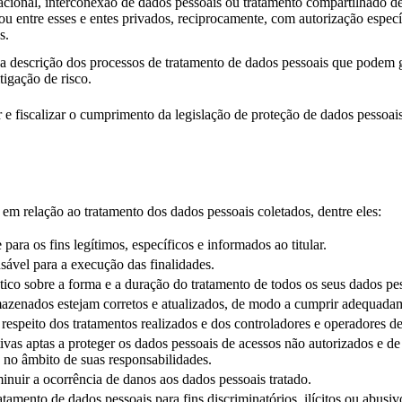
acional, interconexão de dados pessoais ou tratamento compartilhado d
u entre esses e entes privados, reciprocamente, com autorização espec
s.
descrição dos processos de tratamento de dados pessoais que podem ger
igação de risco.
 e fiscalizar o cumprimento da legislação de proteção de dados pessoais
em relação ao tratamento dos dados pessoais coletados, dentre eles:
ara os fins legítimos, específicos e informados ao titular.
sável para a execução das finalidades.
prático sobre a forma e a duração do tratamento de todos os seus dados 
rmazenados estejam corretos e atualizados, de modo a cumprir adequadam
 respeito dos tratamentos realizados e dos controladores e operadores de
ivas aptas a proteger os dados pessoais de acessos não autorizados e de 
e no âmbito de suas responsabilidades.
inuir a ocorrência de danos aos dados pessoais tratado.
tamento de dados pessoais para fins discriminatórios, ilícitos ou abusiv