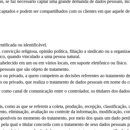
as, se faz necessário captar uma grande demanda de dados pessoais, inc
ptados e podem ser compartilhados com os clientes em que aquele deter
ntificada ou identificável.
convicção religiosa, opinião política, filiação a sindicato ou a organizaç
ico, quando vinculado a uma pessoa natural.
tabelecido em um ou em vários locais, em suporte eletrônico ou físico.
pessoais que são objeto de tratamento.
ico ou privado, a quem competem as decisões referentes ao tratamento d
ico ou privado, que realiza o tratamento de dados pessoais em nome do c
r como canal de comunicação entre o controlador, os titulares dos dado
 como as que se referem a coleta, produção, recepção, classificação, ut
o, eliminação, avaliação ou controle da informação, modificação, comu
isponíveis no momento do tratamento, por meio dos quais um dado perde a
 pela qual o titular concorda com o tratamento de seus dados pessoais 