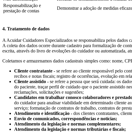
Responsabilização e
Demonstrar a adoção de medidas eficazes
prestação de contas
4. Tratamento de dados
A Acuidar Cuidadores Especializados se responsabiliza pelos dados ca
A coleta dos dados ocorre durante cadastro para formalização de cont
escrita, através do livro de evoluções do cuidador ou automatizada, a
Coletamos e armazenamos dados cadastrais simples como: nome, CPF, R
Cliente contratante -
se refere ao cliente responsável pelo cont
recibos e notas fiscais; registro de ocorrências, evolução em rel
Cliente assistido -
se refere a pessoa que será cuidada: os dados
do paciente, traçar perfil de cuidado que o paciente assistido ne
reclamações, solicitações e sugestões;
Candidatos em trabalhar conosco colaboradores e prestador
do cuidador para analisar viabilidade em determinado cliente ass
serviço; formatação de contratos de trabalho, contratos de presta
Atendimento e identificação -
dos clientes contratantes, clien
Envio de comunicados, correspondências e notícias;
Atendimento da legislação e normas complementares;
Atendimento da legislação e normas tributárias e fiscais;