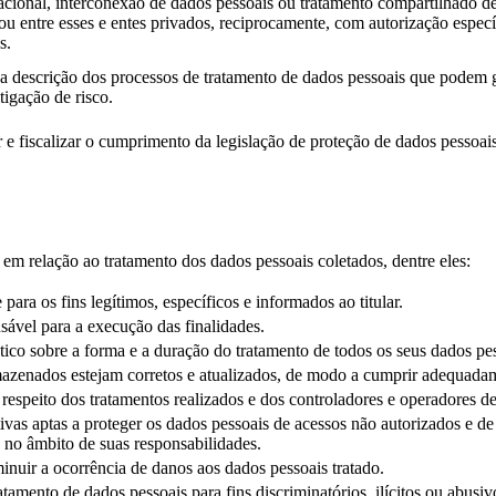
acional, interconexão de dados pessoais ou tratamento compartilhado d
u entre esses e entes privados, reciprocamente, com autorização espec
s.
descrição dos processos de tratamento de dados pessoais que podem ger
igação de risco.
 e fiscalizar o cumprimento da legislação de proteção de dados pessoais
em relação ao tratamento dos dados pessoais coletados, dentre eles:
ara os fins legítimos, específicos e informados ao titular.
sável para a execução das finalidades.
prático sobre a forma e a duração do tratamento de todos os seus dados 
rmazenados estejam corretos e atualizados, de modo a cumprir adequadam
 respeito dos tratamentos realizados e dos controladores e operadores de
ivas aptas a proteger os dados pessoais de acessos não autorizados e de 
e no âmbito de suas responsabilidades.
inuir a ocorrência de danos aos dados pessoais tratado.
tamento de dados pessoais para fins discriminatórios, ilícitos ou abusiv