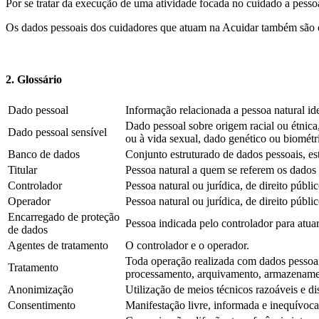
Por se tratar da execução de uma atividade focada no cuidado a pesso
Os dados pessoais dos cuidadores que atuam na Acuidar também são ca
2. Glossário
Dado pessoal
Informação relacionada a pessoa natural ide
Dado pessoal sobre origem racial ou étnica, 
Dado pessoal sensível
ou à vida sexual, dado genético ou biométr
Banco de dados
Conjunto estruturado de dados pessoais, es
Titular
Pessoa natural a quem se referem os dados 
Controlador
Pessoa natural ou jurídica, de direito públ
Operador
Pessoa natural ou jurídica, de direito públ
Encarregado de proteção
Pessoa indicada pelo controlador para atua
de dados
Agentes de tratamento
O controlador e o operador.
Toda operação realizada com dados pessoais,
Tratamento
processamento, arquivamento, armazenament
Anonimização
Utilização de meios técnicos razoáveis e d
Consentimento
Manifestação livre, informada e inequívoca