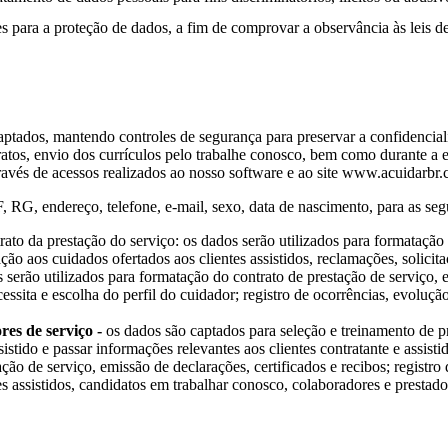
 para a proteção de dados, a fim de comprovar a observância às leis de
ptados, mantendo controles de segurança para preservar a confidenciali
ratos, envio dos currículos pelo trabalhe conosco, bem como durante a
través de acessos realizados ao nosso software e ao site www.acuidarbr.
G, endereço, telefone, e-mail, sexo, data de nascimento, para as segu
rato da prestação do serviço: os dados serão utilizados para formatação 
ação aos cuidados ofertados aos clientes assistidos, reclamações, solicit
 serão utilizados para formatação do contrato de prestação de serviço, em
cessita e escolha do perfil do cuidador; registro de ocorrências, evoluçã
es de serviço -
os dados são captados para seleção e treinamento de pre
istido e passar informações relevantes aos clientes contratante e assist
ção de serviço, emissão de declarações, certificados e recibos; registro
tes assistidos, candidatos em trabalhar conosco, colaboradores e prestado