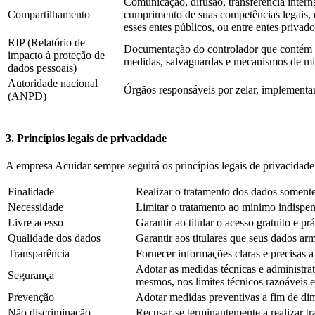
Comunicação, difusão, transferência intern
Compartilhamento
cumprimento de suas competências legais, o
esses entes públicos, ou entre entes privado
RIP (Relatório de
Documentação do controlador que contém a 
impacto à proteção de
medidas, salvaguardas e mecanismos de mit
dados pessoais)
Autoridade nacional
Órgãos responsáveis por zelar, implementar
(ANPD)
3. Princípios legais de privacidade
A empresa Acuidar sempre seguirá os princípios legais de privacidade 
Finalidade
Realizar o tratamento dos dados somente p
Necessidade
Limitar o tratamento ao mínimo indispen
Livre acesso
Garantir ao titular o acesso gratuito e 
Qualidade dos dados
Garantir aos titulares que seus dados a
Transparência
Fornecer informações claras e precisas a
Adotar as medidas técnicas e administrat
Segurança
mesmos, nos limites técnicos razoáveis 
Prevenção
Adotar medidas preventivas a fim de dim
Não discriminação
Recusar-se terminantemente a realizar tra