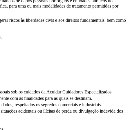
e bancos de dados pessoais por órgãos e entidades públicos no
ífica, para uma ou mais modalidades de tratamento permitidas por
ar riscos às liberdades civis e aos direitos fundamentais, bem como
.
pessoais sob os cuidados da Acuidar Cuidadores Especializados.
ente com as finalidades para as quais se destinam.
 dados, respeitados os segredos comerciais e industriais.
situações acidentais ou ilícitas de perda ou divulgação indevida dos
os.