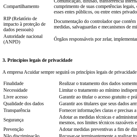
Comunicação, difusão, transferência intern
Compartilhamento
cumprimento de suas competências legais, o
esses entes públicos, ou entre entes privado
RIP (Relatório de
Documentação do controlador que contém a 
impacto à proteção de
medidas, salvaguardas e mecanismos de mit
dados pessoais)
Autoridade nacional
Órgãos responsáveis por zelar, implementar
(ANPD)
3. Princípios legais de privacidade
A empresa Acuidar sempre seguirá os princípios legais de privacidade 
Finalidade
Realizar o tratamento dos dados somente p
Necessidade
Limitar o tratamento ao mínimo indispen
Livre acesso
Garantir ao titular o acesso gratuito e 
Qualidade dos dados
Garantir aos titulares que seus dados a
Transparência
Fornecer informações claras e precisas a
Adotar as medidas técnicas e administrat
Segurança
mesmos, nos limites técnicos razoáveis 
Prevenção
Adotar medidas preventivas a fim de dim
Não discriminação
Recusar-se terminantemente a realizar tra