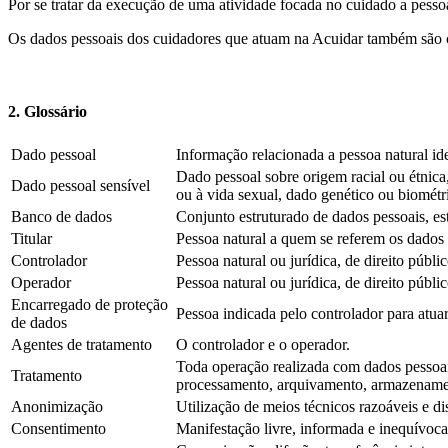
Por se tratar da execução de uma atividade focada no cuidado a pesso
Os dados pessoais dos cuidadores que atuam na Acuidar também são ca
2. Glossário
Dado pessoal
Informação relacionada a pessoa natural ide
Dado pessoal sobre origem racial ou étnica, 
Dado pessoal sensível
ou à vida sexual, dado genético ou biométr
Banco de dados
Conjunto estruturado de dados pessoais, es
Titular
Pessoa natural a quem se referem os dados 
Controlador
Pessoa natural ou jurídica, de direito públ
Operador
Pessoa natural ou jurídica, de direito públ
Encarregado de proteção
Pessoa indicada pelo controlador para atua
de dados
Agentes de tratamento
O controlador e o operador.
Toda operação realizada com dados pessoais,
Tratamento
processamento, arquivamento, armazenament
Anonimização
Utilização de meios técnicos razoáveis e d
Consentimento
Manifestação livre, informada e inequívoca