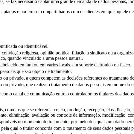
as, se faz necessário captar uma grande demanda de dados pessoais, inc
ptados e podem ser compartilhados com os clientes em que aquele deter
ntificada ou identificável.
convicção religiosa, opinião política, filiação a sindicato ou a organizaç
ico, quando vinculado a uma pessoa natural.
tabelecido em um ou em vários locais, em suporte eletrônico ou físico.
pessoais que são objeto de tratamento.
ico ou privado, a quem competem as decisões referentes ao tratamento d
ico ou privado, que realiza o tratamento de dados pessoais em nome do c
r como canal de comunicação entre o controlador, os titulares dos dado
 como as que se referem a coleta, produção, recepção, classificação, ut
o, eliminação, avaliação ou controle da informação, modificação, comu
isponíveis no momento do tratamento, por meio dos quais um dado perde a
 pela qual o titular concorda com o tratamento de seus dados pessoais 