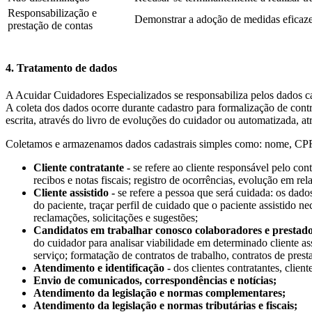
Responsabilização e
Demonstrar a adoção de medidas eficazes
prestação de contas
4. Tratamento de dados
A Acuidar Cuidadores Especializados se responsabiliza pelos dados ca
A coleta dos dados ocorre durante cadastro para formalização de cont
escrita, através do livro de evoluções do cuidador ou automatizada, a
Coletamos e armazenamos dados cadastrais simples como: nome, CPF, R
Cliente contratante -
se refere ao cliente responsável pelo cont
recibos e notas fiscais; registro de ocorrências, evolução em rel
Cliente assistido -
se refere a pessoa que será cuidada: os dados
do paciente, traçar perfil de cuidado que o paciente assistido ne
reclamações, solicitações e sugestões;
Candidatos em trabalhar conosco colaboradores e prestador
do cuidador para analisar viabilidade em determinado cliente ass
serviço; formatação de contratos de trabalho, contratos de presta
Atendimento e identificação -
dos clientes contratantes, clien
Envio de comunicados, correspondências e notícias;
Atendimento da legislação e normas complementares;
Atendimento da legislação e normas tributárias e fiscais;