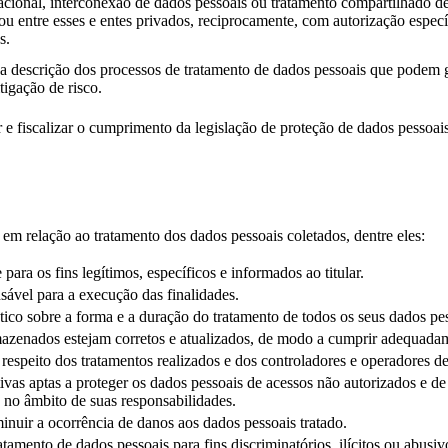
acional, interconexão de dados pessoais ou tratamento compartilhado d
u entre esses e entes privados, reciprocamente, com autorização espec
s.
descrição dos processos de tratamento de dados pessoais que podem ger
igação de risco.
 e fiscalizar o cumprimento da legislação de proteção de dados pessoais
em relação ao tratamento dos dados pessoais coletados, dentre eles:
ara os fins legítimos, específicos e informados ao titular.
sável para a execução das finalidades.
prático sobre a forma e a duração do tratamento de todos os seus dados 
rmazenados estejam corretos e atualizados, de modo a cumprir adequadam
 respeito dos tratamentos realizados e dos controladores e operadores de
ivas aptas a proteger os dados pessoais de acessos não autorizados e de 
e no âmbito de suas responsabilidades.
inuir a ocorrência de danos aos dados pessoais tratado.
tamento de dados pessoais para fins discriminatórios, ilícitos ou abusiv