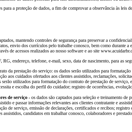
 para a proteção de dados, a fim de comprovar a observância às leis de
ptados, mantendo controles de segurança para preservar a confidenciali
ratos, envio dos currículos pelo trabalhe conosco, bem como durante a
través de acessos realizados ao nosso software e ao site www.acuidarbr.
G, endereço, telefone, e-mail, sexo, data de nascimento, para as segu
rato da prestação do serviço: os dados serão utilizados para formatação 
ação aos cuidados ofertados aos clientes assistidos, reclamações, solicit
 serão utilizados para formatação do contrato de prestação de serviço, em
cessita e escolha do perfil do cuidador; registro de ocorrências, evoluçã
es de serviço -
os dados são captados para seleção e treinamento de pre
istido e passar informações relevantes aos clientes contratante e assist
ção de serviço, emissão de declarações, certificados e recibos; registro
tes assistidos, candidatos em trabalhar conosco, colaboradores e prestado