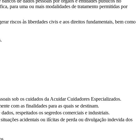
e bancos de dados pessoais por órgãos e entidades públicos no
ífica, para uma ou mais modalidades de tratamento permitidas por
ar riscos às liberdades civis e aos direitos fundamentais, bem como
.
pessoais sob os cuidados da Acuidar Cuidadores Especializados.
ente com as finalidades para as quais se destinam.
 dados, respeitados os segredos comerciais e industriais.
situações acidentais ou ilícitas de perda ou divulgação indevida dos
os.