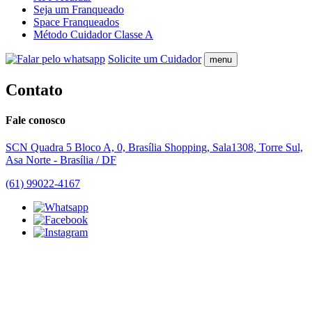
Seja um Franqueado
Space Franqueados
Método Cuidador Classe A
Solicite um Cuidador
menu
Contato
Fale conosco
SCN Quadra 5 Bloco A, 0, Brasília Shopping, Sala1308, Torre Sul,
Asa Norte - Brasília / DF
(61) 99022-4167