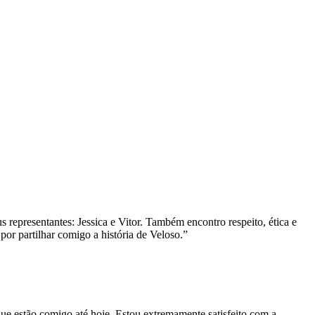
s representantes: Jessica e Vitor. Também encontro respeito, ética e
or partilhar comigo a história de Veloso.”
que estão comigo até hoje. Estou extremamente satisfeito com a