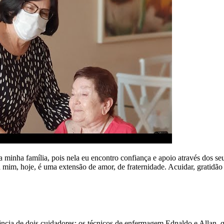
 minha família, pois nela eu encontro confiança e apoio através dos seu
mim, hoje, é uma extensão de amor, de fraternidade. Acuidar, gratidão p
ência de dois cuidadores: os técnicos de enfermagem Ednaldo e Allan, 