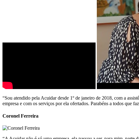
“Sou atendido pela Acuidar desde 1º de janeiro de 2018, com a assist
empresa e com os serviços por ela ofertados. Parabéns a todos que fa
Coronel Ferreira
“A Acuidar não é só uma empresa, ela passou a ser, para mim, parte da