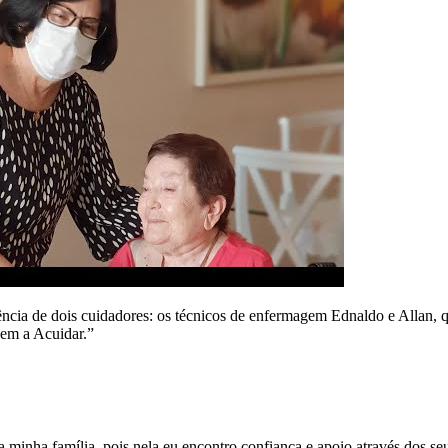
ência de dois cuidadores: os técnicos de enfermagem Ednaldo e Allan, 
zem a Acuidar.”
 minha família, pois nela eu encontro confiança e apoio através dos seu