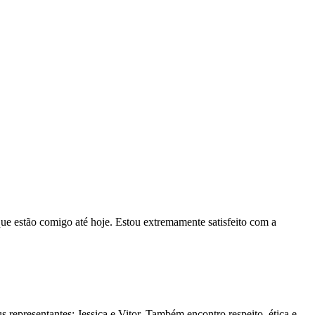
que estão comigo até hoje. Estou extremamente satisfeito com a
s representantes: Jessica e Vitor. Também encontro respeito, ética e